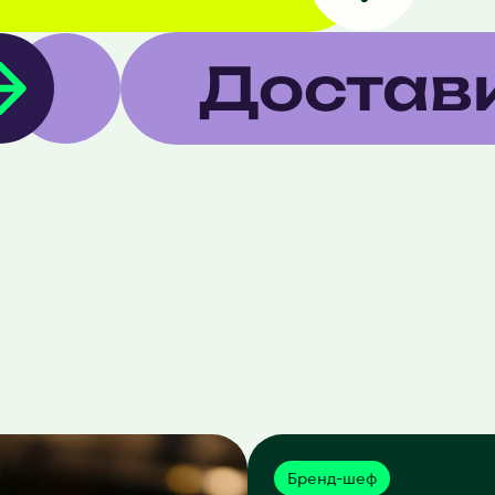
Достав
Бренд-шеф