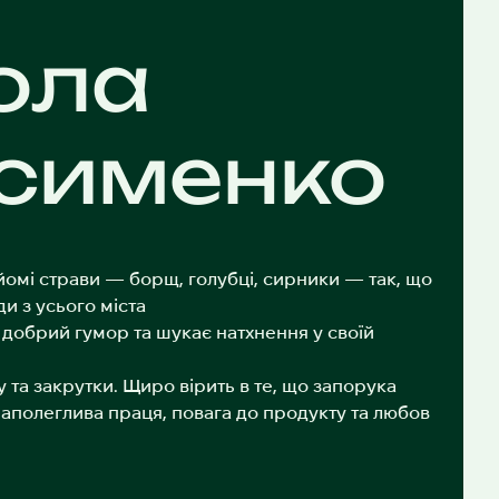
ола
сименко
йомі страви — борщ, голубці, сирники — так, що
и з усього міста
добрий гумор та шукає натхнення у своїй
 та закрутки. Щиро вірить в те, що запорука
 наполеглива праця, повага до продукту та любов