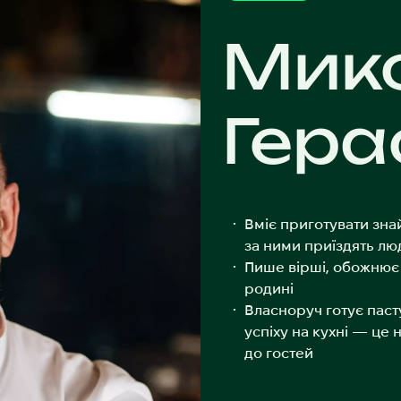
Мик
Гера
Вміє приготувати зна
за ними приїздять люд
Пише вірші, обожнює 
родині
Власноруч готує пасту
успіху на кухні — це
до гостей