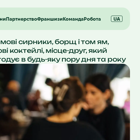
ани
Партнерство
Франшизи
Команда
Робота
UA
рмові сирники, борщ і том ям,
ві коктейлі, місце-друг, який
годує в будь-яку пору дня та року