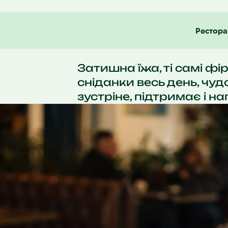
Рестор
Затишна їжа, ті самі фі
сніданки весь день, чудо
зустріне, підтримає і на