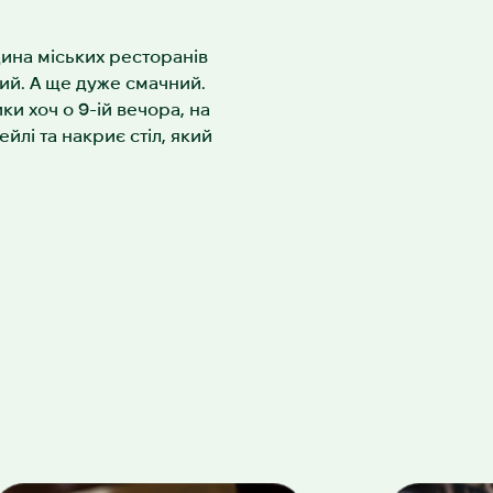
дина міських ресторанів
рий. А ще дуже смачний.
ки хоч о 9-ій вечора, на
ейлі та накриє стіл, який
Ніжні курячі котлети з картопляним пюре.
Смакує в будь