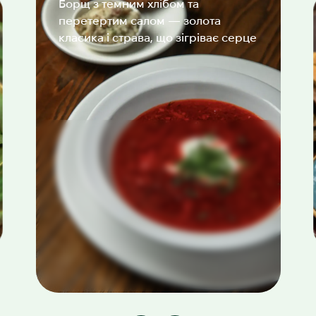
Борщ з темним хлібом та
перетертим салом — золота
класика і страва, що зігріває серце