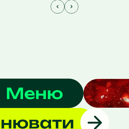
Меню
онювати