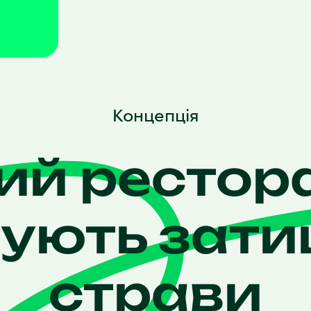
Концеп ція
ий рестор
тують зати
страви