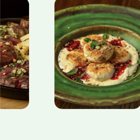
о реберець
фермерський сир. А от соуси та додатки
або чудовий
до них змінюються щосезону