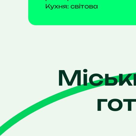
Кухня: світова
Міськ
го