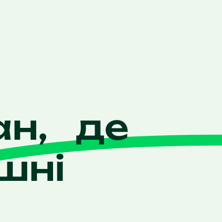
ан, де
шні