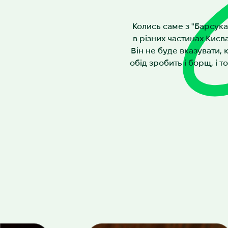
Колись саме з "Барсука
в різних частинах Києв
Він не буде вказувати, 
обід зробить і борщ, і т
і, тож залюбки
Основа завжди однакова: якісний