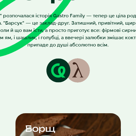
" розпочалася історія Gastro Family — тепер це ціла ро
а. "Барсук" — це заклад-друг. Затишний, привітний, щи
коли й що вам їсти, а просто приготує все: фірмові сирни
ом ям, і шашлик, і голубці, а ввечері залюбки змішає кокт
припаде до душі абсолютно всім.
Борщ з темним хлібом та перетертим
салом — золота класика і страва, що
Борщ
зігріває серце