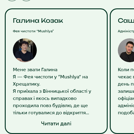
Галина Козак
Саш
Фея чистоти “Mushlya”
Адмініст
Мене звати Галина
Коли п
Я — Фея чистоти у “Mushlya” на
чекає 
Хрещатику.
день п
Я приїхала з Вінницької області у
залиши
справах і якось випадково
офіціа
проходила повз будівлю, де ще
адміні
тільки готувалися до відкриття
подоба
“Mushlya”. На дверях висів плакат
щиріст
Читати далі
про швидкий старт, і я подумала: а
життя.