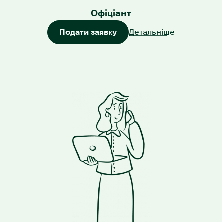
Офіціант
Подати заявку
Детальніше