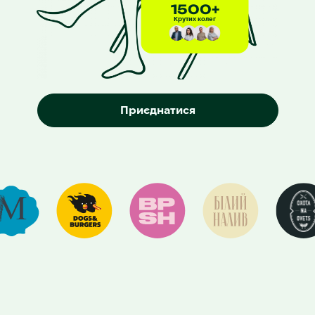
1500+
Крутих колег
Приєднатися