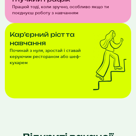
Працюй тоді, коли зручно, особливо якщо ти
поєднуєш роботу з навчанням
Кар’єрний ріст та
навчання
Починай з нуля, зростай і ставай
керуючим рестораном або шеф-
кухарем