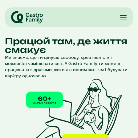
Працюй там, де життя
смакує
Ресторани
Ми знаємо, що ти цінуєш свободу, креативність і
Партнерство
можливість змінювати світ. У Gastro Family ти можеш
Франшизи
працювати з друзями, жити активним життям і будувати
Команда
кар’єру одночасно.
Робота
EN
60+
Діючих проєктів