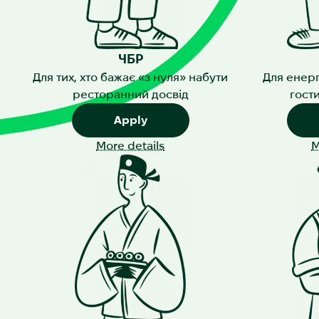
ЧБР
Для тих, хто бажає «з нуля» набути
Для енерг
ресторанний досвід
гост
Apply
More details
M