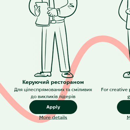
Керуючий рестораном
Для цілеспрямованих та сміливих
For creative
до викликів лідерів
Apply
More details
M