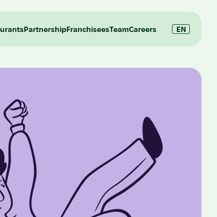
urants
Partnership
Franchisees
Team
Careers
EN