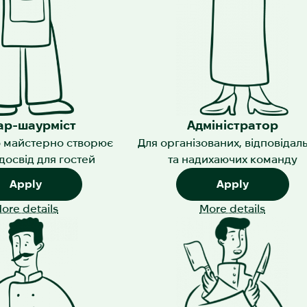
ар-шаурміст
Адміністратор
то майстерно створює
Для організованих, відповідал
 досвід для гостей
та надихаючих команду
Apply
Apply
ore details
More details