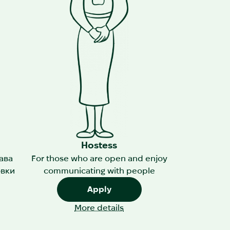
Hostess
рава
For those who are open and enjoy
овки
communicating with people
Apply
More details