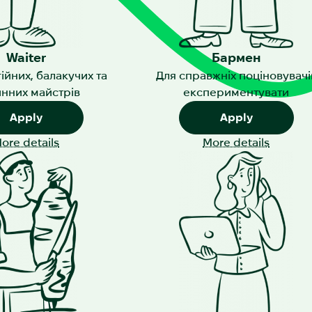
Waiter
Бармен
ійних, балакучих та
Для справжніх поціновувачі
инних майстрів
експериментувати
Apply
Apply
ore details
More details