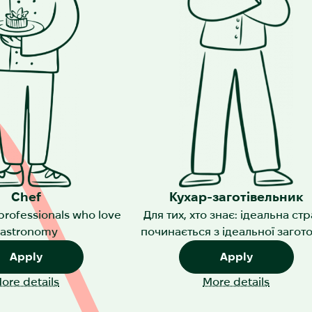
Chef
Кухар-заготівельник
 professionals who love
Для тих, хто знає: ідеальна ст
gastronomy
починається з ідеальної загот
Apply
Apply
ore details
More details