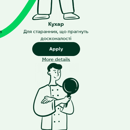
Кухар
в
Для старанних, що прагнуть
досконалості
Apply
More details