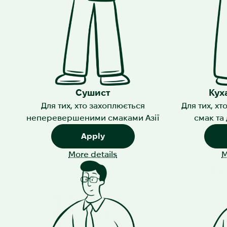
Сушист
Кух
Для тих, хто захоплюється
Для тих, х
неперевершеними смаками Азії
смак та
Apply
More details
M